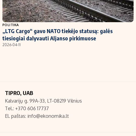
Populiarios temos
Titulinis
Investavimas
Nedarbo išmokos skaičiuoklė
POLITIKA
„LTG Cargo“ gavo NATO tiekėjo statusą: galės
Akcijų rinka
Indėliai
tiesiogiai dalyvauti Aljanso pirkimuose
Saulės elektrinės
Indėlių skaičiuoklė
2026-04-11
Kriptovaliutos
Būsto finansai
Infliacija
Įdomios naujienos
Migracija
Redakcija
TIPRO, UAB
Kalvarijų g. 99A-33, LT-08219 Vilnius
Apie mus
Tel.: +370 606 17737
Redakcijos politika
El. paštas:
info@ekonomika.lt
Privatumo politika
Turinio žymėjimo taisyklės