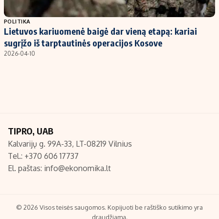
Populiarios temos
Titulinis
POLITIKA
Lietuvos kariuomenė baigė dar vieną etapą: kariai
Investavimas
Nedarbo išmokos skaičiuoklė
sugrįžo iš tarptautinės operacijos Kosove
Akcijų rinka
Indėliai
2026-04-10
Saulės elektrinės
Indėlių skaičiuoklė
Kriptovaliutos
Būsto finansai
Infliacija
Įdomios naujienos
Migracija
TIPRO, UAB
Kalvarijų g. 99A-33, LT-08219 Vilnius
Redakcija
Tel.: +370 606 17737
Apie mus
El. paštas:
info@ekonomika.lt
Redakcijos politika
Privatumo politika
Turinio žymėjimo taisyklės
© 2026 Visos teisės saugomos. Kopijuoti be raštiško sutikimo yra
draudžiama.