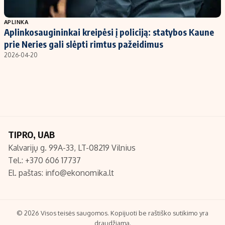
Populiarios temos
Titulinis
APLINKA
Aplinkosaugininkai kreipėsi į policiją: statybos Kaune
Investavimas
Nedarbo išmokos skaičiuoklė
prie Neries gali slėpti rimtus pažeidimus
Akcijų rinka
Indėliai
2026-04-20
Saulės elektrinės
Indėlių skaičiuoklė
Kriptovaliutos
Būsto finansai
Infliacija
Įdomios naujienos
Migracija
TIPRO, UAB
Kalvarijų g. 99A-33, LT-08219 Vilnius
Redakcija
Tel.: +370 606 17737
Apie mus
El. paštas:
info@ekonomika.lt
Redakcijos politika
Privatumo politika
Turinio žymėjimo taisyklės
© 2026 Visos teisės saugomos. Kopijuoti be raštiško sutikimo yra
draudžiama.