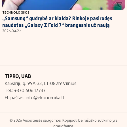
Populiarios temos
Titulinis
TECHNOLOGIJOS
„Samsung“ gudrybė ar klaida? Rinkoje pasirodęs
Investavimas
Nedarbo išmokos skaičiuoklė
naudotas „Galaxy Z Fold 7“ brangesnis už naują
Akcijų rinka
Indėliai
2026-04-27
Saulės elektrinės
Indėlių skaičiuoklė
Kriptovaliutos
Būsto finansai
Infliacija
Įdomios naujienos
Migracija
TIPRO, UAB
Kalvarijų g. 99A-33, LT-08219 Vilnius
Redakcija
Tel.: +370 606 17737
Apie mus
El. paštas:
info@ekonomika.lt
Redakcijos politika
Privatumo politika
Turinio žymėjimo taisyklės
© 2026 Visos teisės saugomos. Kopijuoti be raštiško sutikimo yra
draudžiama.