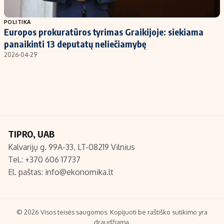
Populiarios temos
Titulinis
POLITIKA
Europos prokuratūros tyrimas Graikijoje: siekiama
Investavimas
Nedarbo išmokos skaičiuoklė
panaikinti 13 deputatų neliečiamybę
Akcijų rinka
Indėliai
2026-04-29
Saulės elektrinės
Indėlių skaičiuoklė
Kriptovaliutos
Būsto finansai
Infliacija
Įdomios naujienos
Migracija
TIPRO, UAB
Kalvarijų g. 99A-33, LT-08219 Vilnius
Redakcija
Tel.: +370 606 17737
Apie mus
El. paštas:
info@ekonomika.lt
Redakcijos politika
Privatumo politika
Turinio žymėjimo taisyklės
© 2026 Visos teisės saugomos. Kopijuoti be raštiško sutikimo yra
draudžiama.