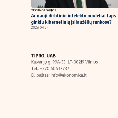
NT ir statybos
TECHNOLOGIJOS
Ar nauji dirbtinio intelekto modeliai taps
ginklu kibernetinių įsilaužėlių rankose?
2026-04-24
TIPRO, UAB
Kalvarijų g. 99A-33, LT-08219 Vilnius
Tel.: +370 606 17737
El. paštas:
info@ekonomika.lt