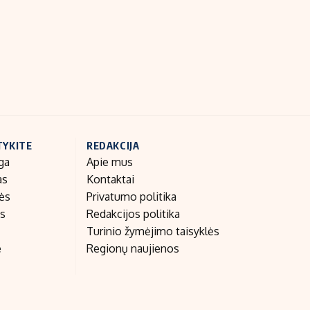
Indėlių palūkanos
TYKITE
REDAKCIJA
ga
Apie mus
as
Kontaktai
nės
Privatumo politika
as
Redakcijos politika
Turinio žymėjimo taisyklės
e
Regionų naujienos