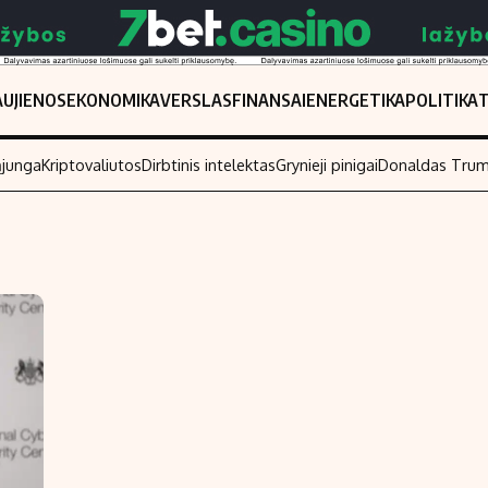
UJIENOS
EKONOMIKA
VERSLAS
FINANSAI
ENERGETIKA
POLITIKA
ąjunga
Kriptovaliutos
Dirbtinis intelektas
Grynieji pinigai
Donaldas Tru
Populiarios temos
Titulinis
Investavimas
Nedarbo išmo
Akcijų rinka
Indėliai
Saulės elektrinės
Indėlių skaiči
Kriptovaliutos
Būsto finansa
Infliacija
Įdomios nauji
Migracija