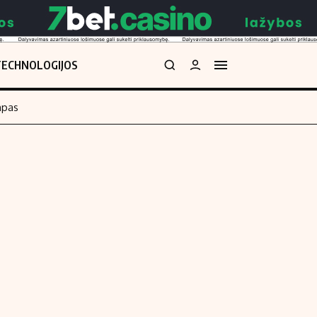
TECHNOLOGIJOS
mpas
Redakcija
kos skaičiuoklė
Apie mus
Redakcijos politika
uoklė
Privatumo politika
i
Turinio žymėjimo taisyklės
enos
Kontaktai
Regionų naujienos