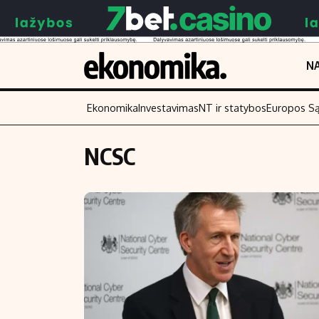
NA
Ekonomika
Investavimas
NT ir statybos
Europos S
NCSC
Turinys
Skaitykite
Naujienos
Finansai
Aplinka
Įmonės
Verslas
Žemės ūkis
Energetika
Technologijos
Ekonomika
Laisvalaikis
Politika