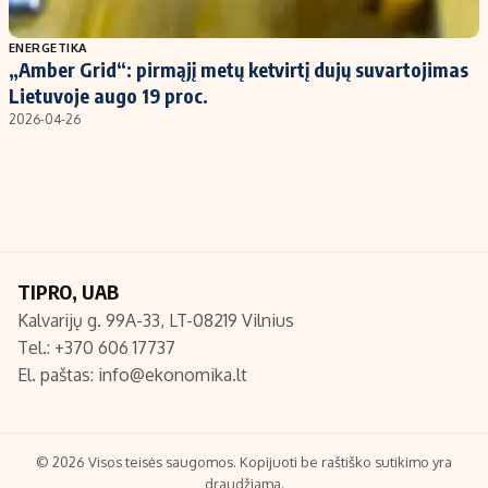
Populiarios temos
Titulinis
ENERGETIKA
„Amber Grid“: pirmąjį metų ketvirtį dujų suvartojimas
Investavimas
Nedarbo išmokos skaičiuoklė
Lietuvoje augo 19 proc.
Akcijų rinka
Indėliai
2026-04-26
Saulės elektrinės
Indėlių skaičiuoklė
Kriptovaliutos
Būsto finansai
Infliacija
Įdomios naujienos
Migracija
TIPRO, UAB
Kalvarijų g. 99A-33, LT-08219 Vilnius
Redakcija
Tel.: +370 606 17737
Apie mus
El. paštas:
info@ekonomika.lt
Redakcijos politika
Privatumo politika
Turinio žymėjimo taisyklės
© 2026 Visos teisės saugomos. Kopijuoti be raštiško sutikimo yra
draudžiama.