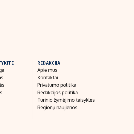
Indėlių palūkanos
TYKITE
REDAKCIJA
ga
Apie mus
as
Kontaktai
nės
Privatumo politika
as
Redakcijos politika
Turinio žymėjimo taisyklės
e
Regionų naujienos