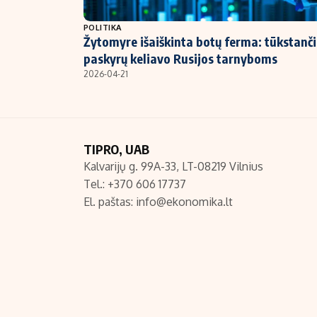
NT ir statybos
POLITIKA
Žytomyre išaiškinta botų ferma: tūkstanči
paskyrų keliavo Rusijos tarnyboms
2026-04-21
TIPRO, UAB
Kalvarijų g. 99A-33, LT-08219 Vilnius
Tel.: +370 606 17737
El. paštas:
info@ekonomika.lt