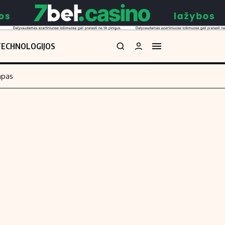
TECHNOLOGIJOS
mpas
Redakcija
kos skaičiuoklė
Apie mus
Redakcijos politika
uoklė
Privatumo politika
i
Turinio žymėjimo taisyklės
enos
Kontaktai
Regionų naujienos