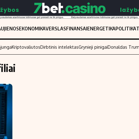
UJIENOS
EKONOMIKA
VERSLAS
FINANSAI
ENERGETIKA
POLITIKA
ąjunga
Kriptovaliutos
Dirbtinis intelektas
Grynieji pinigai
Donaldas Tru
iliai
Populiarios temos
Titulinis
Investavimas
Nedarbo išmo
Akcijų rinka
Indėliai
Saulės elektrinės
Indėlių skaiči
Kriptovaliutos
Būsto finansa
Infliacija
Įdomios nauji
Migracija