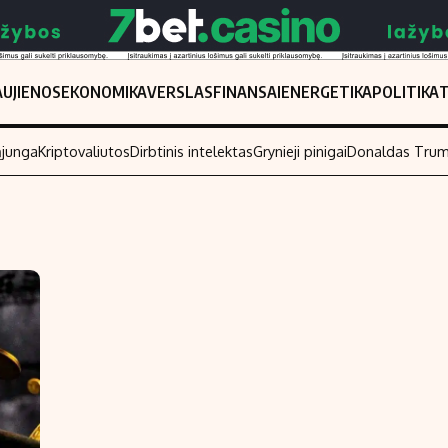
UJIENOS
EKONOMIKA
VERSLAS
FINANSAI
ENERGETIKA
POLITIKA
ąjunga
Kriptovaliutos
Dirbtinis intelektas
Grynieji pinigai
Donaldas Tru
Populiarios temos
Titulinis
Investavimas
Nedarbo išmo
Akcijų rinka
Indėliai
Saulės elektrinės
Indėlių skaiči
Kriptovaliutos
Būsto finansa
Infliacija
Įdomios nauji
Migracija