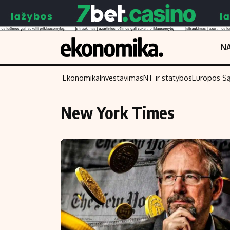
NA
Ekonomika
Investavimas
NT ir statybos
Europos S
New York Times
Turinys
Skaitykite
Naujienos
Finansai
Aplinka
Įmonės
Verslas
Žemės ūkis
Energetika
Technologijos
Ekonomika
Laisvalaikis
Politika