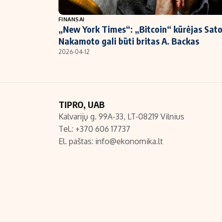
NT ir statybos
FINANSAI
„New York Times“: „Bitcoin“ kūrėjas Sato
Nakamoto gali būti britas A. Backas
2026-04-12
TIPRO, UAB
Kalvarijų g. 99A-33, LT-08219 Vilnius
Tel.: +370 606 17737
El. paštas:
info@ekonomika.lt