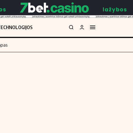
TECHNOLOGIJOS
mpas
Redakcija
kos skaičiuoklė
Apie mus
Redakcijos politika
uoklė
Privatumo politika
i
Turinio žymėjimo taisyklės
enos
Kontaktai
Regionų naujienos