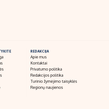
Indėlių palūkanos
TYKITE
REDAKCIJA
ga
Apie mus
as
Kontaktai
nės
Privatumo politika
as
Redakcijos politika
Turinio žymėjimo taisyklės
e
Regionų naujienos