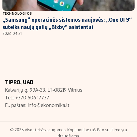
Populiarios temos
Titulinis
TECHNOLOGIJOS
„Samsung“ operacinės sistemos naujovės: „One UI 9“
Investavimas
Nedarbo išmokos skaičiuoklė
suteiks naujų galių „Bixby“ asistentui
Akcijų rinka
Indėliai
2026-04-21
Saulės elektrinės
Indėlių skaičiuoklė
Kriptovaliutos
Būsto finansai
Infliacija
Įdomios naujienos
Migracija
TIPRO, UAB
Kalvarijų g. 99A-33, LT-08219 Vilnius
Redakcija
Tel.: +370 606 17737
Apie mus
El. paštas:
info@ekonomika.lt
Redakcijos politika
Privatumo politika
Turinio žymėjimo taisyklės
© 2026 Visos teisės saugomos. Kopijuoti be raštiško sutikimo yra
draudžiama.