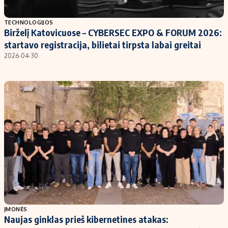
Populiarios temos
Titulinis
TECHNOLOGIJOS
Birželį Katovicuose – CYBERSEC EXPO & FORUM 2026:
Investavimas
Nedarbo išmokos skaičiuoklė
startavo registracija, bilietai tirpsta labai greitai
Akcijų rinka
Indėliai
2026-04-30
Saulės elektrinės
Indėlių skaičiuoklė
Kriptovaliutos
Būsto finansai
Infliacija
Įdomios naujienos
Migracija
Redakcija
Apie mus
Redakcijos politika
Privatumo politika
ĮMONĖS
Turinio žymėjimo taisyklės
Naujas ginklas prieš kibernetines atakas: