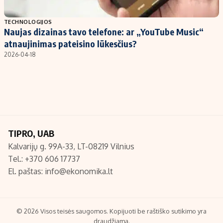
Populiarios temos
Titulinis
TECHNOLOGIJOS
Naujas dizainas tavo telefone: ar „YouTube Music“
Investavimas
Nedarbo išmokos skaičiuoklė
atnaujinimas pateisino lūkesčius?
Akcijų rinka
Indėliai
2026-04-18
Saulės elektrinės
Indėlių skaičiuoklė
Kriptovaliutos
Būsto finansai
Infliacija
Įdomios naujienos
Migracija
TIPRO, UAB
Kalvarijų g. 99A-33, LT-08219 Vilnius
Redakcija
Tel.: +370 606 17737
Apie mus
El. paštas:
info@ekonomika.lt
Redakcijos politika
Privatumo politika
Turinio žymėjimo taisyklės
© 2026 Visos teisės saugomos. Kopijuoti be raštiško sutikimo yra
draudžiama.