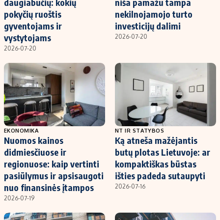
daugiabučių: kokių
niša pamažu tampa
pokyčių ruoštis
nekilnojamojo turto
gyventojams ir
investicijų dalimi
vystytojams
2026-07-20
2026-07-20
EKONOMIKA
NT IR STATYBOS
Nuomos kainos
Ką atneša mažėjantis
didmiesčiuose ir
butų plotas Lietuvoje: ar
regionuose: kaip vertinti
kompaktiškas būstas
pasiūlymus ir apsisaugoti
išties padeda sutaupyti
nuo finansinės įtampos
2026-07-16
2026-07-19