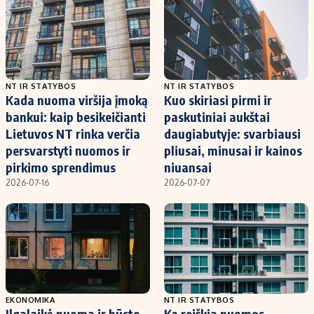
NT IR STATYBOS
NT IR STATYBOS
Kada nuoma viršija įmoką
Kuo skiriasi pirmi ir
bankui: kaip besikeičianti
paskutiniai aukštai
Lietuvos NT rinka verčia
daugiabutyje: svarbiausi
persvarstyti nuomos ir
pliusai, minusai ir kainos
pirkimo sprendimus
niuansai
2026-07-16
2026-07-07
EKONOMIKA
NT IR STATYBOS
Ilgalaikė nuoma ir būsto
Ką reiškia nuomos