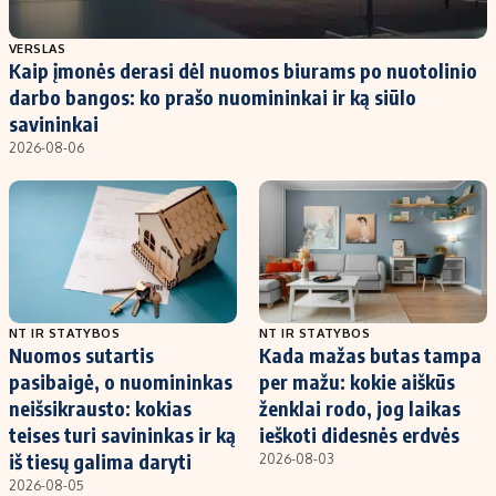
Populiarios temos
Titulinis
VERSLAS
Kaip įmonės derasi dėl nuomos biurams po nuotolinio
Investavimas
Nedarbo išmokos skaičiuoklė
darbo bangos: ko prašo nuomininkai ir ką siūlo
Akcijų rinka
Indėliai
savininkai
2026-08-06
Saulės elektrinės
Indėlių skaičiuoklė
Kriptovaliutos
Būsto finansai
Infliacija
Įdomios naujienos
Migracija
Redakcija
NT IR STATYBOS
NT IR STATYBOS
Nuomos sutartis
Kada mažas butas tampa
Apie mus
pasibaigė, o nuomininkas
per mažu: kokie aiškūs
Redakcijos politika
neišsikrausto: kokias
ženklai rodo, jog laikas
teises turi savininkas ir ką
ieškoti didesnės erdvės
Privatumo politika
iš tiesų galima daryti
2026-08-03
Turinio žymėjimo taisyklės
2026-08-05