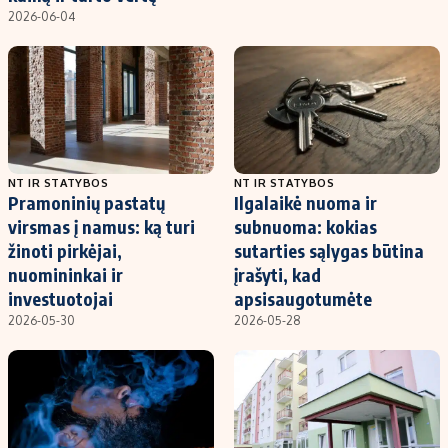
2026-06-04
NT IR STATYBOS
NT IR STATYBOS
Pramoninių pastatų
Ilgalaikė nuoma ir
virsmas į namus: ką turi
subnuoma: kokias
žinoti pirkėjai,
sutarties sąlygas būtina
nuomininkai ir
įrašyti, kad
investuotojai
apsisaugotumėte
2026-05-30
2026-05-28