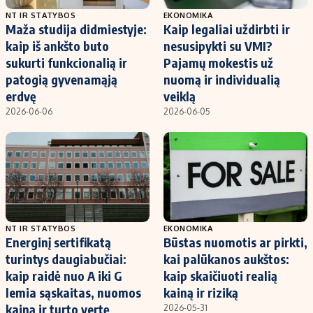
NT IR STATYBOS
EKONOMIKA
Maža studija didmiestyje:
Kaip legaliai uždirbti ir
kaip iš ankšto buto
nesusipykti su VMI?
sukurti funkcionalią ir
Pajamų mokestis už
patogią gyvenamąją
nuomą ir individualią
erdvę
veiklą
2026-06-06
2026-06-05
NT IR STATYBOS
EKONOMIKA
Energinį sertifikatą
Būstas nuomotis ar pirkti,
turintys daugiabučiai:
kai palūkanos aukštos:
kaip raidė nuo A iki G
kaip skaičiuoti realią
lemia sąskaitas, nuomos
kainą ir riziką
kainą ir turto vertę
2026-05-31