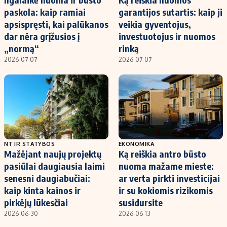
paskola: kaip ramiai
garantijos sutartis: kaip ji
apsispręsti, kai palūkanos
veikia gyventojus,
dar nėra grįžusios į
investuotojus ir nuomos
„normą“
rinką
2026-07-07
2026-07-07
NT IR STATYBOS
EKONOMIKA
Mažėjant naujų projektų
Ką reiškia antro būsto
pasiūlai daugiausia laimi
nuoma mažame mieste:
senesni daugiabučiai:
ar verta pirkti investicijai
kaip kinta kainos ir
ir su kokiomis rizikomis
pirkėjų lūkesčiai
susidursite
2026-06-30
2026-06-13