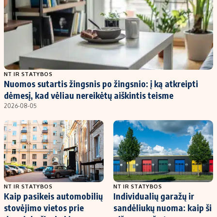
NT IR STATYBOS
Nuomos sutartis žingsnis po žingsnio: į ką atkreipti
dėmesį, kad vėliau nereikėtų aiškintis teisme
2026-08-05
NT IR STATYBOS
NT IR STATYBOS
Kaip pasikeis automobilių
Individualių garažų ir
stovėjimo vietos prie
sandėliukų nuoma: kaip ši