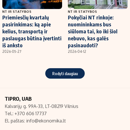
NT IR STATYBOS
NT IR STATYBOS
Priemiesčių kvartalų
Pokyčiai NT rinkoje:
pasirinkimas: ką apie
nuomininkams bus
kelius, transportą ir
siūloma tai, ko iki šiol
paslaugas būtina įvertinti
nebuvo, kas galės
iš anksto
pasinaudoti?
2026-05-27
2026-04-12
Rodyti daugiau
TIPRO, UAB
Kalvarijų g. 99A-33, LT-08219 Vilnius
Tel.: +370 606 17737
El. paštas:
info@ekonomika.lt