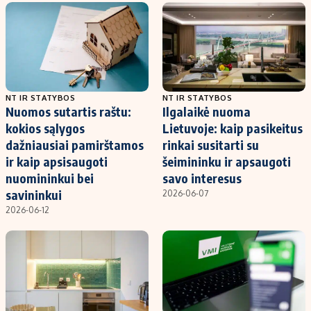
NT IR STATYBOS
NT IR STATYBOS
Nuomos sutartis raštu:
Ilgalaikė nuoma
kokios sąlygos
Lietuvoje: kaip pasikeitus
dažniausiai pamirštamos
rinkai susitarti su
ir kaip apsisaugoti
šeimininku ir apsaugoti
nuomininkui bei
savo interesus
savininkui
2026-06-07
2026-06-12