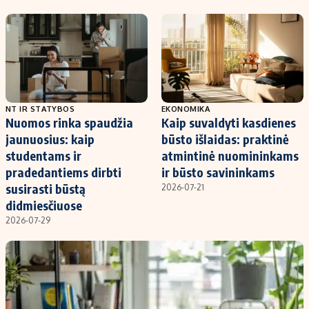
Kontaktai
Regionų naujienos
Indėlių palūkanos
NT IR STATYBOS
EKONOMIKA
Nuomos rinka spaudžia
Kaip suvaldyti kasdienes
jaunuosius: kaip
būsto išlaidas: praktinė
studentams ir
atmintinė nuomininkams
pradedantiems dirbti
ir būsto savininkams
susirasti būstą
2026-07-21
didmiesčiuose
2026-07-29