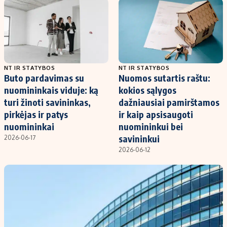
Kontaktai
Regionų naujienos
Indėlių palūkanos
NT IR STATYBOS
NT IR STATYBOS
Buto pardavimas su
Nuomos sutartis raštu:
nuomininkais viduje: ką
kokios sąlygos
turi žinoti savininkas,
dažniausiai pamirštamos
pirkėjas ir patys
ir kaip apsisaugoti
nuomininkai
nuomininkui bei
savininkui
2026-06-17
2026-06-12