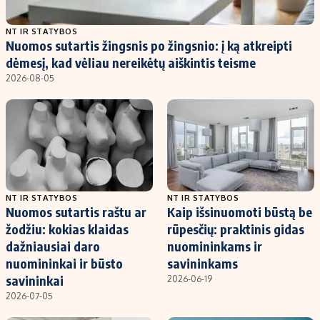
Populiarios temos
Titulinis
NT IR STATYBOS
Nuomos sutartis žingsnis po žingsnio: į ką atkreipti
Investavimas
Nedarbo išmokos skaičiuoklė
dėmesį, kad vėliau nereikėtų aiškintis teisme
Akcijų rinka
Indėliai
2026-08-05
Saulės elektrinės
Indėlių skaičiuoklė
Kriptovaliutos
Būsto finansai
Infliacija
Įdomios naujienos
Migracija
NT IR STATYBOS
NT IR STATYBOS
Nuomos sutartis raštu ar
Kaip išsinuomoti būstą be
Redakcija
žodžiu: kokias klaidas
rūpesčių: praktinis gidas
Apie mus
dažniausiai daro
nuomininkams ir
Redakcijos politika
nuomininkai ir būsto
savininkams
savininkai
2026-06-19
Privatumo politika
2026-07-05
Turinio žymėjimo taisyklės