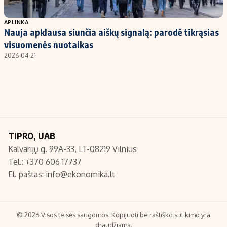
Populiarios temos
Titulinis
APLINKA
Nauja apklausa siunčia aiškų signalą: parodė tikrąsias
Investavimas
Nedarbo išmokos skaičiuoklė
visuomenės nuotaikas
Akcijų rinka
Indėliai
2026-04-21
Saulės elektrinės
Indėlių skaičiuoklė
Kriptovaliutos
Būsto finansai
Infliacija
Įdomios naujienos
Migracija
TIPRO, UAB
Kalvarijų g. 99A-33, LT-08219 Vilnius
Redakcija
Tel.: +370 606 17737
Apie mus
El. paštas:
info@ekonomika.lt
Redakcijos politika
Privatumo politika
Turinio žymėjimo taisyklės
© 2026 Visos teisės saugomos. Kopijuoti be raštiško sutikimo yra
draudžiama.