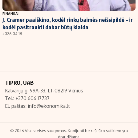
Populiarios temos
Titulinis
FINANSAI
J. Cramer paaiškino, kodėl rinkų baimės neišsipildė – ir
Investavimas
Nedarbo išmokos skaičiuoklė
kodėl pasitraukti dabar būtų klaida
Akcijų rinka
Indėliai
2026-04-18
Saulės elektrinės
Indėlių skaičiuoklė
Kriptovaliutos
Būsto finansai
Infliacija
Įdomios naujienos
Migracija
TIPRO, UAB
Kalvarijų g. 99A-33, LT-08219 Vilnius
Redakcija
Tel.: +370 606 17737
Apie mus
El. paštas:
info@ekonomika.lt
Redakcijos politika
Privatumo politika
Turinio žymėjimo taisyklės
© 2026 Visos teisės saugomos. Kopijuoti be raštiško sutikimo yra
draudžiama.