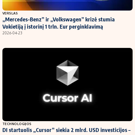
Populiarios temos
Titulinis
VERSLAS
„Mercedes-Benz” ir „Volkswagen” krizė stumia
Investavimas
Nedarbo išmokos skaičiuoklė
Vokietiją į istorinį 1 trln. Eur perginklavimą
Akcijų rinka
Indėliai
2026-04-23
Saulės elektrinės
Indėlių skaičiuoklė
Kriptovaliutos
Būsto finansai
Infliacija
Įdomios naujienos
Migracija
Redakcija
Apie mus
Redakcijos politika
Privatumo politika
TECHNOLOGIJOS
Turinio žymėjimo taisyklės
DI startuolis „Cursor” siekia 2 mlrd. USD investicijos –