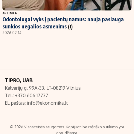
Populiarios temos
Titulinis
APLINKA
Odontologai vyks į pacientų namus: nauja paslauga
Investavimas
Nedarbo išmokos skaičiuoklė
sunkios negalios asmenims
(1)
Akcijų rinka
Indėliai
2026-02-14
Saulės elektrinės
Indėlių skaičiuoklė
Kriptovaliutos
Būsto finansai
Infliacija
Įdomios naujienos
Migracija
TIPRO, UAB
Kalvarijų g. 99A-33, LT-08219 Vilnius
Redakcija
Tel.: +370 606 17737
Apie mus
El. paštas:
info@ekonomika.lt
Redakcijos politika
Privatumo politika
Turinio žymėjimo taisyklės
© 2026 Visos teisės saugomos. Kopijuoti be raštiško sutikimo yra
draudžiama.