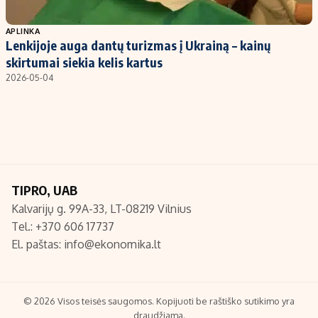
Populiarios temos
Titulinis
APLINKA
Lenkijoje auga dantų turizmas į Ukrainą – kainų
Investavimas
Nedarbo išmokos skaičiuoklė
skirtumai siekia kelis kartus
Akcijų rinka
Indėliai
2026-05-04
Saulės elektrinės
Indėlių skaičiuoklė
Kriptovaliutos
Būsto finansai
Infliacija
Įdomios naujienos
Migracija
TIPRO, UAB
Kalvarijų g. 99A-33, LT-08219 Vilnius
Redakcija
Tel.: +370 606 17737
Apie mus
El. paštas:
info@ekonomika.lt
Redakcijos politika
Privatumo politika
Turinio žymėjimo taisyklės
© 2026 Visos teisės saugomos. Kopijuoti be raštiško sutikimo yra
draudžiama.