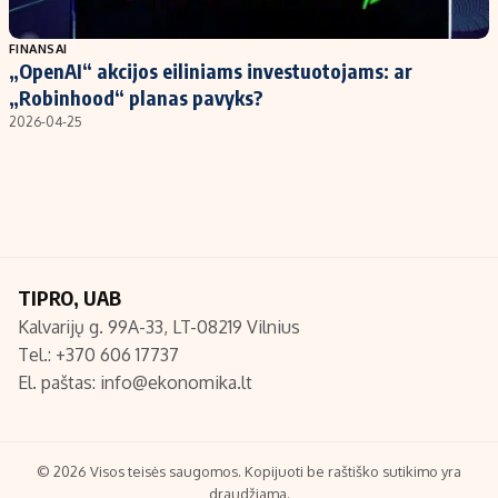
Populiarios temos
Titulinis
FINANSAI
„OpenAI“ akcijos eiliniams investuotojams: ar
Investavimas
Nedarbo išmokos skaičiuoklė
„Robinhood“ planas pavyks?
Akcijų rinka
Indėliai
2026-04-25
Saulės elektrinės
Indėlių skaičiuoklė
Kriptovaliutos
Būsto finansai
Infliacija
Įdomios naujienos
Migracija
TIPRO, UAB
Kalvarijų g. 99A-33, LT-08219 Vilnius
Redakcija
Tel.: +370 606 17737
Apie mus
El. paštas:
info@ekonomika.lt
Redakcijos politika
Privatumo politika
Turinio žymėjimo taisyklės
© 2026 Visos teisės saugomos. Kopijuoti be raštiško sutikimo yra
draudžiama.