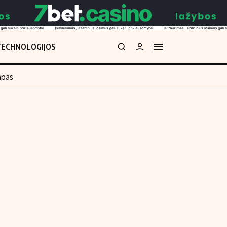
TECHNOLOGIJOS
mpas
Redakcija
kos skaičiuoklė
Apie mus
Redakcijos politika
uoklė
Privatumo politika
i
Turinio žymėjimo taisyklės
enos
Kontaktai
Regionų naujienos