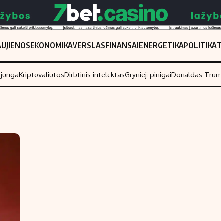
UJIENOS
EKONOMIKA
VERSLAS
FINANSAI
ENERGETIKA
POLITIKA
ąjunga
Kriptovaliutos
Dirbtinis intelektas
Grynieji pinigai
Donaldas Tru
Populiarios temos
Titulinis
Investavimas
Nedarbo išmo
Akcijų rinka
Indėliai
Saulės elektrinės
Indėlių skaiči
Kriptovaliutos
Būsto finansa
Infliacija
Įdomios nauji
Migracija