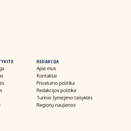
Indėlių palūkanos
TYKITE
REDAKCIJA
ga
Apie mus
as
Kontaktai
nės
Privatumo politika
as
Redakcijos politika
Turinio žymėjimo taisyklės
e
Regionų naujienos