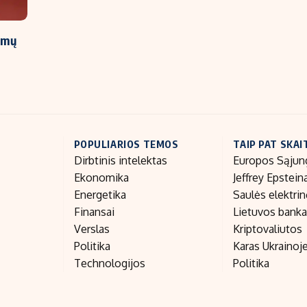
amų
POPULIARIOS TEMOS
TAIP PAT SKAI
Dirbtinis intelektas
Europos Sąjun
Ekonomika
Jeffrey Epstein
Energetika
Saulės elektri
Finansai
Lietuvos bank
Verslas
Kriptovaliutos
Politika
Karas Ukrainoj
Technologijos
Politika