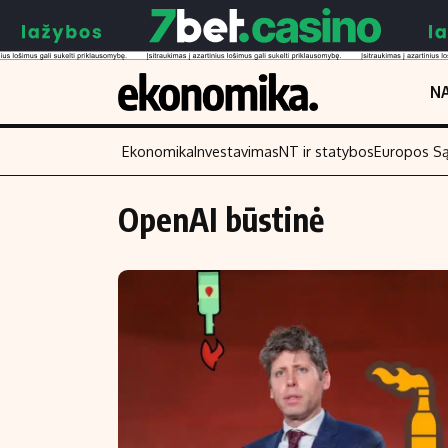
NA
Ekonomika
Investavimas
NT ir statybos
Europos S
OpenAI būstinė
Turinys
Skaitykite
Naujienos
Finansai
Aplinka
Įmonės
Verslas
Žemės ūkis
Energetika
Technologijos
Ekonomika
Laisvalaikis
Politika