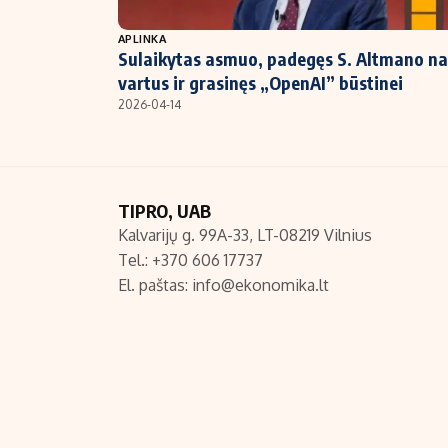
NT ir statybos
APLINKA
Sulaikytas asmuo, padegęs S. Altmano n
vartus ir grasinęs „OpenAI” būstinei
2026-04-14
TIPRO, UAB
Kalvarijų g. 99A-33, LT-08219 Vilnius
Tel.: +370 606 17737
El. paštas:
info@ekonomika.lt