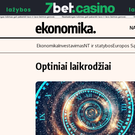
NA
Ekonomika
Investavimas
NT ir statybos
Europos S
Optiniai laikrodžiai
Turinys
Skaitykite
Naujienos
Finansai
Aplinka
Įmonės
Verslas
Žemės ūkis
Energetika
Technologijos
Ekonomika
Laisvalaikis
Politika