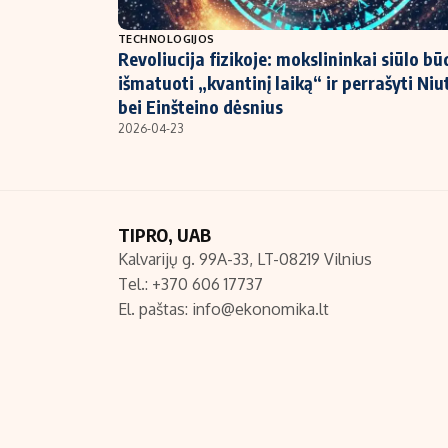
NT ir statybos
TECHNOLOGIJOS
Revoliucija fizikoje: mokslininkai siūlo bū
išmatuoti „kvantinį laiką“ ir perrašyti Ni
bei Einšteino dėsnius
2026-04-23
TIPRO, UAB
Kalvarijų g. 99A-33, LT-08219 Vilnius
Tel.: +370 606 17737
El. paštas:
info@ekonomika.lt