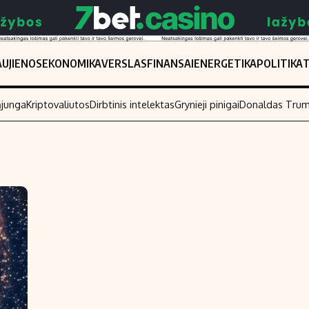
UJIENOS
EKONOMIKA
VERSLAS
FINANSAI
ENERGETIKA
POLITIKA
ąjunga
Kriptovaliutos
Dirbtinis intelektas
Grynieji pinigai
Donaldas Tru
Populiarios temos
Titulinis
Investavimas
Nedarbo išmo
Akcijų rinka
Indėliai
Saulės elektrinės
Indėlių skaiči
Kriptovaliutos
Būsto finansa
Infliacija
Įdomios nauji
Migracija