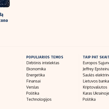
dą
utono
POPULIARIOS TEMOS
TAIP PAT SKAI
Dirbtinis intelektas
Europos Sąjun
Ekonomika
Jeffrey Epstein
Energetika
Saulės elektri
Finansai
Lietuvos bank
Verslas
Kriptovaliutos
Politika
Karas Ukrainoj
Technologijos
Politika