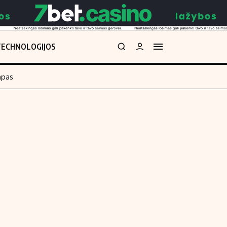
TECHNOLOGIJOS
mpas
Redakcija
kos skaičiuoklė
Apie mus
Redakcijos politika
uoklė
Privatumo politika
i
Turinio žymėjimo taisyklės
enos
Kontaktai
Regionų naujienos