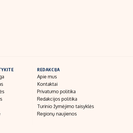
Indėlių palūkanos
TYKITE
REDAKCIJA
ga
Apie mus
as
Kontaktai
nės
Privatumo politika
as
Redakcijos politika
Turinio žymėjimo taisyklės
e
Regionų naujienos