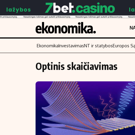
NA
Ekonomika
Investavimas
NT ir statybos
Europos S
Optinis skaičiavimas
Turinys
Skaitykite
Naujienos
Finansai
Aplinka
Įmonės
Verslas
Žemės ūkis
Energetika
Technologijos
Ekonomika
Laisvalaikis
Politika