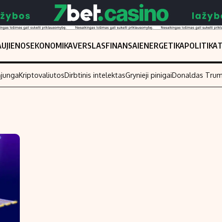
UJIENOS
EKONOMIKA
VERSLAS
FINANSAI
ENERGETIKA
POLITIKA
ąjunga
Kriptovaliutos
Dirbtinis intelektas
Grynieji pinigai
Donaldas Tru
Populiarios temos
Titulinis
Investavimas
Nedarbo išmo
Akcijų rinka
Indėliai
Saulės elektrinės
Indėlių skaiči
Kriptovaliutos
Būsto finansa
Infliacija
Įdomios nauji
Migracija