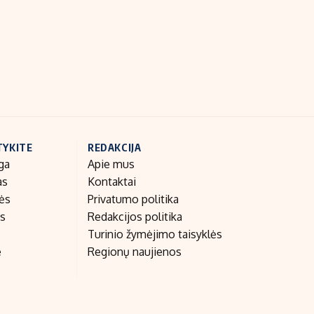
Indėlių palūkanos
TYKITE
REDAKCIJA
ga
Apie mus
as
Kontaktai
nės
Privatumo politika
as
Redakcijos politika
Turinio žymėjimo taisyklės
e
Regionų naujienos