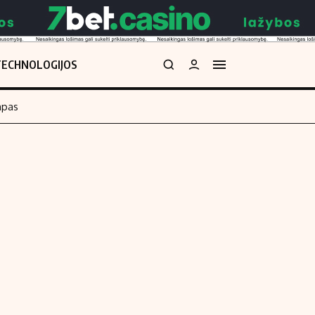
TECHNOLOGIJOS
mpas
Redakcija
kos skaičiuoklė
Apie mus
Redakcijos politika
uoklė
Privatumo politika
i
Turinio žymėjimo taisyklės
enos
Kontaktai
Regionų naujienos