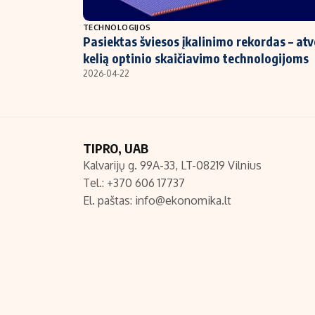
NT ir statybos
TECHNOLOGIJOS
Pasiektas šviesos įkalinimo rekordas – atv
kelią optinio skaičiavimo technologijoms
2026-04-22
TIPRO, UAB
Kalvarijų g. 99A-33, LT-08219 Vilnius
Tel.: +370 606 17737
El. paštas:
info@ekonomika.lt