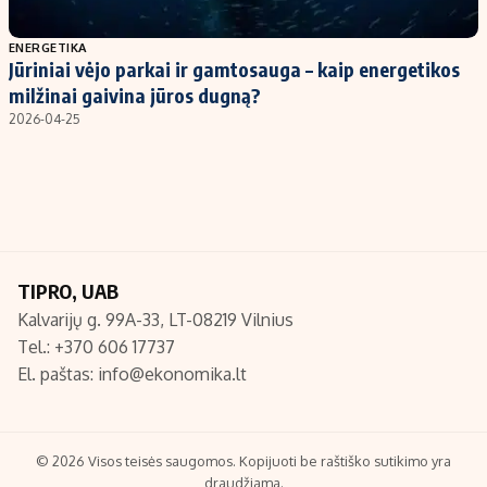
Populiarios temos
Titulinis
ENERGETIKA
Jūriniai vėjo parkai ir gamtosauga – kaip energetikos
Investavimas
Nedarbo išmokos skaičiuoklė
milžinai gaivina jūros dugną?
Akcijų rinka
Indėliai
2026-04-25
Saulės elektrinės
Indėlių skaičiuoklė
Kriptovaliutos
Būsto finansai
Infliacija
Įdomios naujienos
Migracija
TIPRO, UAB
Kalvarijų g. 99A-33, LT-08219 Vilnius
Redakcija
Tel.: +370 606 17737
Apie mus
El. paštas:
info@ekonomika.lt
Redakcijos politika
Privatumo politika
Turinio žymėjimo taisyklės
© 2026 Visos teisės saugomos. Kopijuoti be raštiško sutikimo yra
draudžiama.