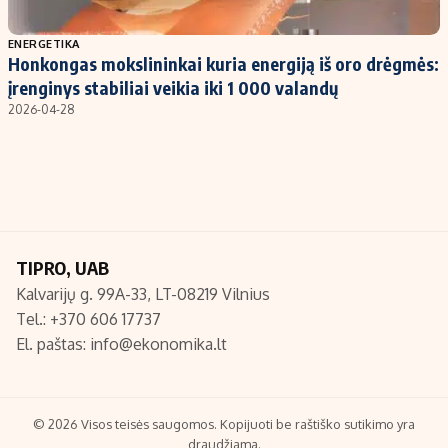
Populiarios temos
Titulinis
ENERGETIKA
Honkongas mokslininkai kuria energiją iš oro drėgmės:
Investavimas
Nedarbo išmokos skaičiuoklė
įrenginys stabiliai veikia iki 1 000 valandų
Akcijų rinka
Indėliai
2026-04-28
Saulės elektrinės
Indėlių skaičiuoklė
Kriptovaliutos
Būsto finansai
Infliacija
Įdomios naujienos
Migracija
TIPRO, UAB
Kalvarijų g. 99A-33, LT-08219 Vilnius
Redakcija
Tel.: +370 606 17737
Apie mus
El. paštas:
info@ekonomika.lt
Redakcijos politika
Privatumo politika
Turinio žymėjimo taisyklės
© 2026 Visos teisės saugomos. Kopijuoti be raštiško sutikimo yra
draudžiama.