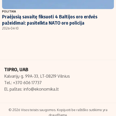
Populiarios temos
Titulinis
POLITIKA
Praėjusią savaitę fiksuoti 4 Baltijos oro erdvės
Investavimas
Nedarbo išmokos skaičiuoklė
pažeidimai: pasitelkta NATO oro policija
Akcijų rinka
Indėliai
2026-04-10
Saulės elektrinės
Indėlių skaičiuoklė
Kriptovaliutos
Būsto finansai
Infliacija
Įdomios naujienos
Migracija
TIPRO, UAB
Kalvarijų g. 99A-33, LT-08219 Vilnius
Redakcija
Tel.: +370 606 17737
Apie mus
El. paštas:
info@ekonomika.lt
Redakcijos politika
Privatumo politika
Turinio žymėjimo taisyklės
© 2026 Visos teisės saugomos. Kopijuoti be raštiško sutikimo yra
draudžiama.