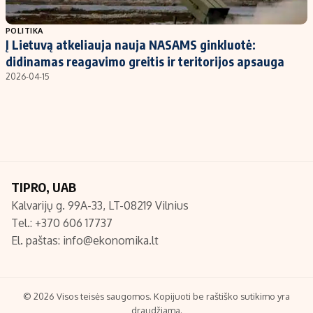
Populiarios temos
Titulinis
POLITIKA
Į Lietuvą atkeliauja nauja NASAMS ginkluotė:
Investavimas
Nedarbo išmokos skaičiuoklė
didinamas reagavimo greitis ir teritorijos apsauga
Akcijų rinka
Indėliai
2026-04-15
Saulės elektrinės
Indėlių skaičiuoklė
Kriptovaliutos
Būsto finansai
Infliacija
Įdomios naujienos
Migracija
TIPRO, UAB
Kalvarijų g. 99A-33, LT-08219 Vilnius
Redakcija
Tel.: +370 606 17737
Apie mus
El. paštas:
info@ekonomika.lt
Redakcijos politika
Privatumo politika
Turinio žymėjimo taisyklės
© 2026 Visos teisės saugomos. Kopijuoti be raštiško sutikimo yra
draudžiama.