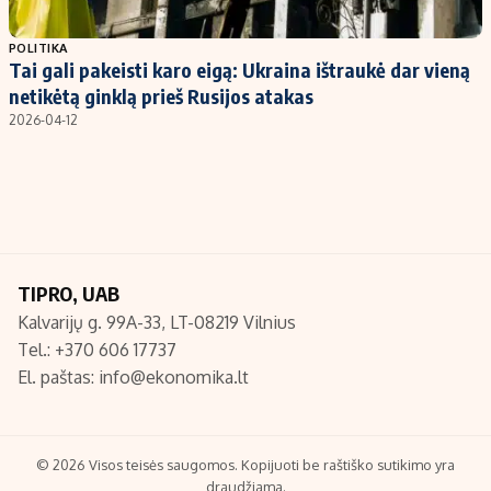
Populiarios temos
Titulinis
POLITIKA
Tai gali pakeisti karo eigą: Ukraina ištraukė dar vieną
Investavimas
Nedarbo išmokos skaičiuoklė
netikėtą ginklą prieš Rusijos atakas
Akcijų rinka
Indėliai
2026-04-12
Saulės elektrinės
Indėlių skaičiuoklė
Kriptovaliutos
Būsto finansai
Infliacija
Įdomios naujienos
Migracija
TIPRO, UAB
Kalvarijų g. 99A-33, LT-08219 Vilnius
Redakcija
Tel.: +370 606 17737
Apie mus
El. paštas:
info@ekonomika.lt
Redakcijos politika
Privatumo politika
Turinio žymėjimo taisyklės
© 2026 Visos teisės saugomos. Kopijuoti be raštiško sutikimo yra
draudžiama.