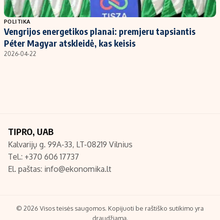
Populiarios temos
Titulinis
POLITIKA
Vengrijos energetikos planai: premjeru tapsiantis
Investavimas
Nedarbo išmokos skaičiuoklė
Péter Magyar atskleidė, kas keisis
Akcijų rinka
Indėliai
2026-04-22
Saulės elektrinės
Indėlių skaičiuoklė
Kriptovaliutos
Būsto finansai
Infliacija
Įdomios naujienos
Migracija
TIPRO, UAB
Kalvarijų g. 99A-33, LT-08219 Vilnius
Redakcija
Tel.: +370 606 17737
Apie mus
El. paštas:
info@ekonomika.lt
Redakcijos politika
Privatumo politika
Turinio žymėjimo taisyklės
© 2026 Visos teisės saugomos. Kopijuoti be raštiško sutikimo yra
draudžiama.