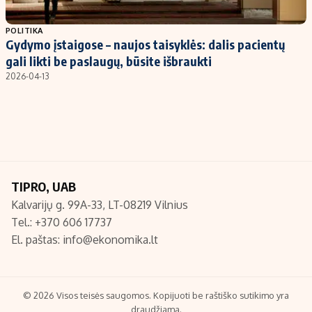
Populiarios temos
Titulinis
POLITIKA
Gydymo įstaigose – naujos taisyklės: dalis pacientų
Investavimas
Nedarbo išmokos skaičiuoklė
gali likti be paslaugų, būsite išbraukti
Akcijų rinka
Indėliai
2026-04-13
Saulės elektrinės
Indėlių skaičiuoklė
Kriptovaliutos
Būsto finansai
Infliacija
Įdomios naujienos
Migracija
TIPRO, UAB
Kalvarijų g. 99A-33, LT-08219 Vilnius
Redakcija
Tel.: +370 606 17737
Apie mus
El. paštas:
info@ekonomika.lt
Redakcijos politika
Privatumo politika
Turinio žymėjimo taisyklės
© 2026 Visos teisės saugomos. Kopijuoti be raštiško sutikimo yra
draudžiama.