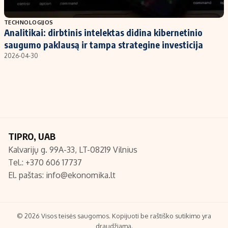
Populiarios temos
Titulinis
TECHNOLOGIJOS
Analitikai: dirbtinis intelektas didina kibernetinio
Investavimas
Nedarbo išmokos skaičiuoklė
saugumo paklausą ir tampa strategine investicija
Akcijų rinka
Indėliai
2026-04-30
Saulės elektrinės
Indėlių skaičiuoklė
Kriptovaliutos
Būsto finansai
Infliacija
Įdomios naujienos
Migracija
TIPRO, UAB
Kalvarijų g. 99A-33, LT-08219 Vilnius
Redakcija
Tel.: +370 606 17737
Apie mus
El. paštas:
info@ekonomika.lt
Redakcijos politika
Privatumo politika
Turinio žymėjimo taisyklės
© 2026 Visos teisės saugomos. Kopijuoti be raštiško sutikimo yra
draudžiama.