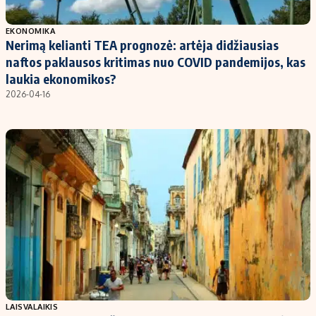
Populiarios temos
Titulinis
EKONOMIKA
Nerimą kelianti TEA prognozė: artėja didžiausias
Investavimas
Nedarbo išmokos skaičiuoklė
naftos paklausos kritimas nuo COVID pandemijos, kas
Akcijų rinka
Indėliai
laukia ekonomikos?
2026-04-16
Saulės elektrinės
Indėlių skaičiuoklė
Kriptovaliutos
Būsto finansai
Infliacija
Įdomios naujienos
Migracija
Redakcija
Apie mus
Redakcijos politika
Privatumo politika
Turinio žymėjimo taisyklės
LAISVALAIKIS