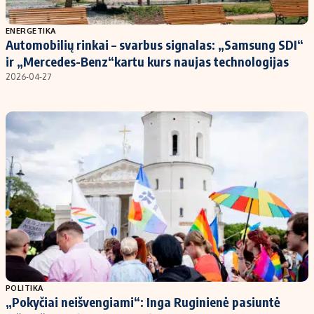
Populiarios temos
Titulinis
ENERGETIKA
Automobilių rinkai – svarbus signalas: „Samsung SDI“
Investavimas
Nedarbo išmokos skaičiuoklė
ir „Mercedes-Benz“kartu kurs naujas technologijas
Akcijų rinka
Indėliai
2026-04-27
Saulės elektrinės
Indėlių skaičiuoklė
Kriptovaliutos
Būsto finansai
Infliacija
Įdomios naujienos
Migracija
Redakcija
Apie mus
Redakcijos politika
Privatumo politika
POLITIKA
Turinio žymėjimo taisyklės
„Pokyčiai neišvengiami“: Inga Ruginienė pasiuntė