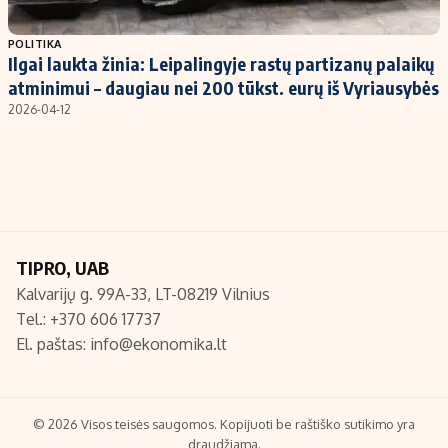
Populiarios temos
Titulinis
POLITIKA
Ilgai laukta žinia: Leipalingyje rastų partizanų palaikų
Investavimas
Nedarbo išmokos skaičiuoklė
atminimui – daugiau nei 200 tūkst. eurų iš Vyriausybės
Akcijų rinka
Indėliai
2026-04-12
Saulės elektrinės
Indėlių skaičiuoklė
Kriptovaliutos
Būsto finansai
Infliacija
Įdomios naujienos
Migracija
TIPRO, UAB
Kalvarijų g. 99A-33, LT-08219 Vilnius
Redakcija
Tel.: +370 606 17737
Apie mus
El. paštas:
info@ekonomika.lt
Redakcijos politika
Privatumo politika
Turinio žymėjimo taisyklės
© 2026 Visos teisės saugomos. Kopijuoti be raštiško sutikimo yra
draudžiama.