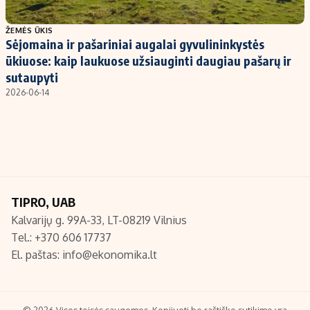
Populiarios temos
Titulinis
ŽEMĖS ŪKIS
Sėjomaina ir pašariniai augalai gyvulininkystės
Investavimas
Nedarbo išmokos skaičiuoklė
ūkiuose: kaip laukuose užsiauginti daugiau pašarų ir
Akcijų rinka
Indėliai
sutaupyti
2026-06-14
Saulės elektrinės
Indėlių skaičiuoklė
Kriptovaliutos
Būsto finansai
Infliacija
Įdomios naujienos
Migracija
TIPRO, UAB
Redakcija
Kalvarijų g. 99A-33, LT-08219 Vilnius
Apie mus
Tel.: +370 606 17737
Redakcijos politika
El. paštas:
info@ekonomika.lt
Privatumo politika
Turinio žymėjimo taisyklės