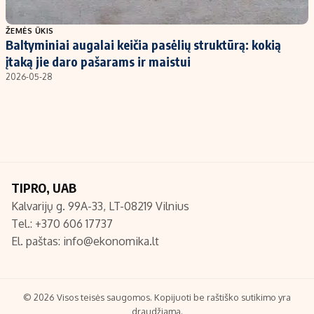
Populiarios temos
Titulinis
ŽEMĖS ŪKIS
Baltyminiai augalai keičia pasėlių struktūrą: kokią
Investavimas
Nedarbo išmokos skaičiuoklė
įtaką jie daro pašarams ir maistui
Akcijų rinka
Indėliai
2026-05-28
Saulės elektrinės
Indėlių skaičiuoklė
Kriptovaliutos
Būsto finansai
Infliacija
Įdomios naujienos
Migracija
TIPRO, UAB
Kalvarijų g. 99A-33, LT-08219 Vilnius
Redakcija
Tel.: +370 606 17737
Apie mus
El. paštas:
info@ekonomika.lt
Redakcijos politika
Privatumo politika
Turinio žymėjimo taisyklės
© 2026 Visos teisės saugomos. Kopijuoti be raštiško sutikimo yra
draudžiama.