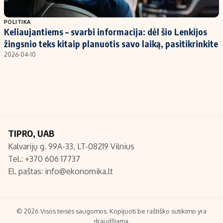
Populiarios temos
Titulinis
POLITIKA
Keliaujantiems – svarbi informacija: dėl šio Lenkijos
Investavimas
Nedarbo išmokos skaičiuoklė
žingsnio teks kitaip planuotis savo laiką, pasitikrinkite
Akcijų rinka
Indėliai
2026-04-10
Saulės elektrinės
Indėlių skaičiuoklė
Kriptovaliutos
Būsto finansai
Infliacija
Įdomios naujienos
Migracija
TIPRO, UAB
Kalvarijų g. 99A-33, LT-08219 Vilnius
Redakcija
Tel.: +370 606 17737
Apie mus
El. paštas:
info@ekonomika.lt
Redakcijos politika
Privatumo politika
Turinio žymėjimo taisyklės
© 2026 Visos teisės saugomos. Kopijuoti be raštiško sutikimo yra
draudžiama.