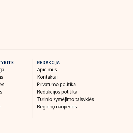
Indėlių palūkanos
TYKITE
REDAKCIJA
ga
Apie mus
as
Kontaktai
nės
Privatumo politika
as
Redakcijos politika
Turinio žymėjimo taisyklės
e
Regionų naujienos