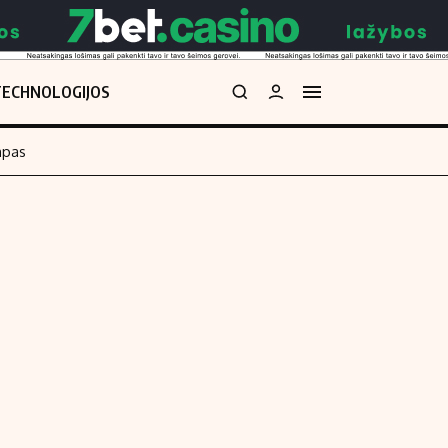
TECHNOLOGIJOS
mpas
Redakcija
kos skaičiuoklė
Apie mus
Redakcijos politika
uoklė
Privatumo politika
i
Turinio žymėjimo taisyklės
enos
Kontaktai
Regionų naujienos