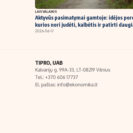
NT ir statybos
LAISVALAIKIS
Aktyvūs pasimatymai gamtoje: idėjos po
kurios nori judėti, kalbėtis ir patirti daug
2026-06-17
TIPRO, UAB
Kalvarijų g. 99A-33, LT-08219 Vilnius
Tel.: +370 606 17737
El. paštas:
info@ekonomika.lt