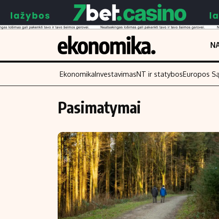
NA
Ekonomika
Investavimas
NT ir statybos
Europos S
Pasimatymai
Turinys
Skaitykite
Naujienos
Finansai
Aplinka
Įmonės
Verslas
Žemės ūkis
Energetika
Technologijos
Ekonomika
Laisvalaikis
Politika