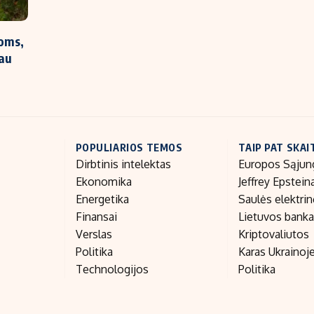
roms,
iau
POPULIARIOS TEMOS
TAIP PAT SKAI
Dirbtinis intelektas
Europos Sąjun
Ekonomika
Jeffrey Epstein
Energetika
Saulės elektri
Finansai
Lietuvos bank
Verslas
Kriptovaliutos
Politika
Karas Ukrainoj
Technologijos
Politika