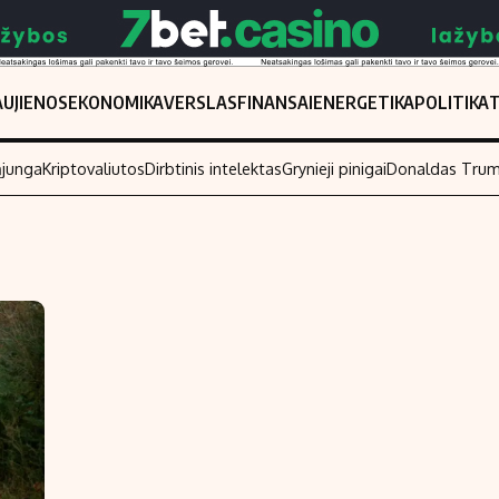
UJIENOS
EKONOMIKA
VERSLAS
FINANSAI
ENERGETIKA
POLITIKA
ąjunga
Kriptovaliutos
Dirbtinis intelektas
Grynieji pinigai
Donaldas Tru
Populiarios temos
Titulinis
Investavimas
Nedarbo išmo
Akcijų rinka
Indėliai
Saulės elektrinės
Indėlių skaiči
Kriptovaliutos
Būsto finansa
Infliacija
Įdomios nauji
Migracija