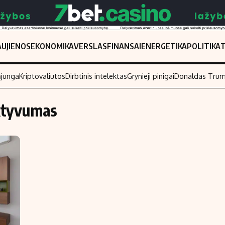
UJIENOS
EKONOMIKA
VERSLAS
FINANSAI
ENERGETIKA
POLITIKA
ąjunga
Kriptovaliutos
Dirbtinis intelektas
Grynieji pinigai
Donaldas Tru
ktyvumas
Populiarios temos
Titulinis
Investavimas
Nedarbo išmo
Akcijų rinka
Indėliai
Saulės elektrinės
Indėlių skaiči
Kriptovaliutos
Būsto finansa
Infliacija
Įdomios nauji
Migracija