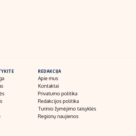
Indėlių palūkanos
TYKITE
REDAKCIJA
ga
Apie mus
as
Kontaktai
nės
Privatumo politika
as
Redakcijos politika
Turinio žymėjimo taisyklės
e
Regionų naujienos