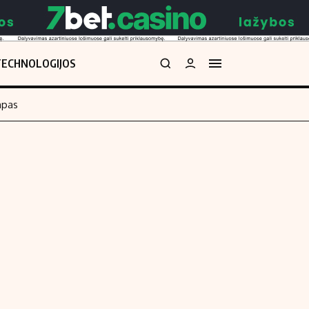
TECHNOLOGIJOS
mpas
Redakcija
kos skaičiuoklė
Apie mus
Redakcijos politika
uoklė
Privatumo politika
i
Turinio žymėjimo taisyklės
enos
Kontaktai
Regionų naujienos