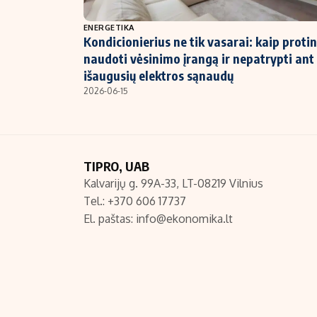
NT ir statybos
ENERGETIKA
Kondicionierius ne tik vasarai: kaip proti
naudoti vėsinimo įrangą ir nepatrypti ant
išaugusių elektros sąnaudų
2026-06-15
TIPRO, UAB
Kalvarijų g. 99A-33, LT-08219 Vilnius
Tel.: +370 606 17737
El. paštas:
info@ekonomika.lt