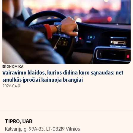
Kontaktai
Regionų naujienos
Indėlių palūkanos
EKONOMIKA
Vairavimo klaidos, kurios didina kuro sąnaudas: net
smulkūs įpročiai kainuoja brangiai
2026-04-01
TIPRO, UAB
Kalvarijų g. 99A-33, LT-08219 Vilnius