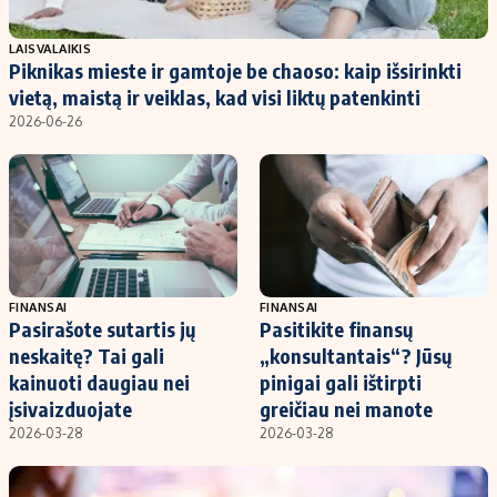
Populiarios temos
Titulinis
LAISVALAIKIS
Piknikas mieste ir gamtoje be chaoso: kaip išsirinkti
Investavimas
Nedarbo išmokos skaičiuoklė
vietą, maistą ir veiklas, kad visi liktų patenkinti
Akcijų rinka
Indėliai
2026-06-26
Saulės elektrinės
Indėlių skaičiuoklė
Kriptovaliutos
Būsto finansai
Infliacija
Įdomios naujienos
Migracija
FINANSAI
FINANSAI
Pasirašote sutartis jų
Pasitikite finansų
Redakcija
neskaitę? Tai gali
„konsultantais“? Jūsų
Apie mus
kainuoti daugiau nei
pinigai gali ištirpti
Redakcijos politika
įsivaizduojate
greičiau nei manote
2026-03-28
2026-03-28
Privatumo politika
Turinio žymėjimo taisyklės