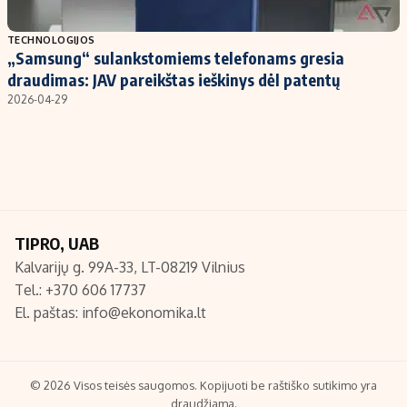
Populiarios temos
Titulinis
TECHNOLOGIJOS
„Samsung“ sulankstomiems telefonams gresia
Investavimas
Nedarbo išmokos skaičiuoklė
draudimas: JAV pareikštas ieškinys dėl patentų
Akcijų rinka
Indėliai
2026-04-29
Saulės elektrinės
Indėlių skaičiuoklė
Kriptovaliutos
Būsto finansai
Infliacija
Įdomios naujienos
Migracija
TIPRO, UAB
Kalvarijų g. 99A-33, LT-08219 Vilnius
Redakcija
Tel.: +370 606 17737
Apie mus
El. paštas:
info@ekonomika.lt
Redakcijos politika
Privatumo politika
Turinio žymėjimo taisyklės
© 2026 Visos teisės saugomos. Kopijuoti be raštiško sutikimo yra
draudžiama.