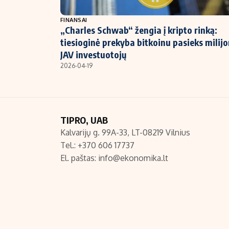
NT ir statybos
FINANSAI
„Charles Schwab“ žengia į kripto rinką:
tiesioginė prekyba bitkoinu pasieks milij
JAV investuotojų
2026-04-19
TIPRO, UAB
Kalvarijų g. 99A-33, LT-08219 Vilnius
Tel.: +370 606 17737
El. paštas:
info@ekonomika.lt