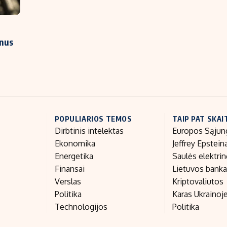
onus
POPULIARIOS TEMOS
TAIP PAT SKAI
Dirbtinis intelektas
Europos Sąjun
Ekonomika
Jeffrey Epstein
Energetika
Saulės elektri
Finansai
Lietuvos bank
Verslas
Kriptovaliutos
Politika
Karas Ukrainoj
Technologijos
Politika