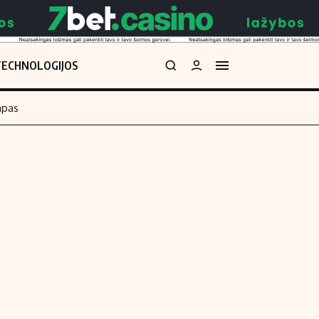
TECHNOLOGIJOS
mpas
Redakcija
kos skaičiuoklė
Apie mus
Redakcijos politika
uoklė
Privatumo politika
i
Turinio žymėjimo taisyklės
enos
Kontaktai
Regionų naujienos