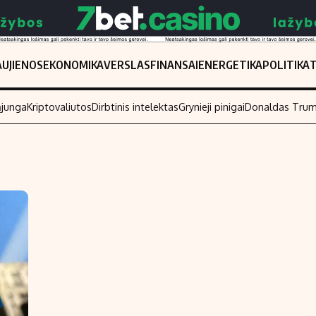
UJIENOS
EKONOMIKA
VERSLAS
FINANSAI
ENERGETIKA
POLITIKA
ąjunga
Kriptovaliutos
Dirbtinis intelektas
Grynieji pinigai
Donaldas Tru
Populiarios temos
Titulinis
Investavimas
Nedarbo išmo
Akcijų rinka
Indėliai
Saulės elektrinės
Indėlių skaiči
Kriptovaliutos
Būsto finansa
Infliacija
Įdomios nauji
Migracija