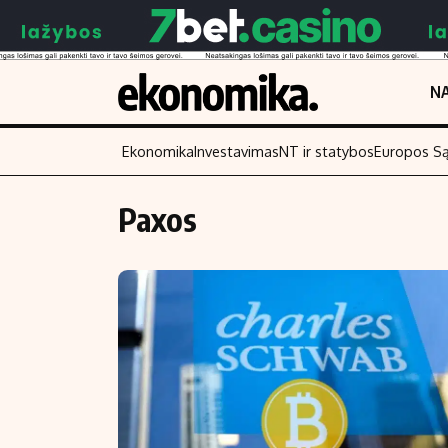
NA
Ekonomika
Investavimas
NT ir statybos
Europos S
Paxos
Turinys
Skaitykite
Naujienos
Finansai
Aplinka
Įmonės
Verslas
Žemės ūkis
Energetika
Technologijos
Ekonomika
Laisvalaikis
Politika