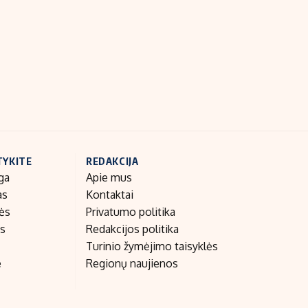
Indėlių palūkanos
TYKITE
REDAKCIJA
ga
Apie mus
as
Kontaktai
nės
Privatumo politika
as
Redakcijos politika
Turinio žymėjimo taisyklės
e
Regionų naujienos