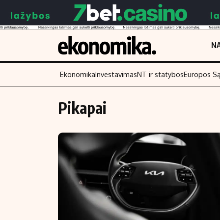
NA
Ekonomika
Investavimas
NT ir statybos
Europos S
Pikapai
Turinys
Skaitykite
Naujienos
Finansai
Aplinka
Įmonės
Verslas
Žemės ūkis
Energetika
Technologijos
Ekonomika
Laisvalaikis
Politika