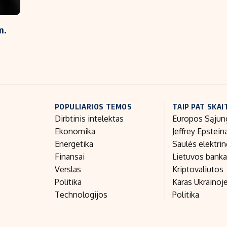
m.
POPULIARIOS TEMOS
TAIP PAT SKAI
Dirbtinis intelektas
Europos Sąjun
Ekonomika
Jeffrey Epstein
Energetika
Saulės elektri
Finansai
Lietuvos bank
Verslas
Kriptovaliutos
Politika
Karas Ukrainoj
Technologijos
Politika