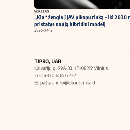
NT ir statybos
VERSLAS
„Kia“ žengia į JAV pikapų rinką – iki 2030 
pristatys naują hibridinį modelį
2026-04-12
TIPRO, UAB
Kalvarijų g. 99A-33, LT-08219 Vilnius
Tel.: +370 606 17737
El. paštas:
info@ekonomika.lt