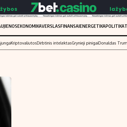
UJIENOS
EKONOMIKA
VERSLAS
FINANSAI
ENERGETIKA
POLITIKA
ąjunga
Kriptovaliutos
Dirbtinis intelektas
Grynieji pinigai
Donaldas Tru
Populiarios temos
Titulinis
Investavimas
Nedarbo išmo
Akcijų rinka
Indėliai
Saulės elektrinės
Indėlių skaiči
Kriptovaliutos
Būsto finansa
Infliacija
Įdomios nauji
Migracija