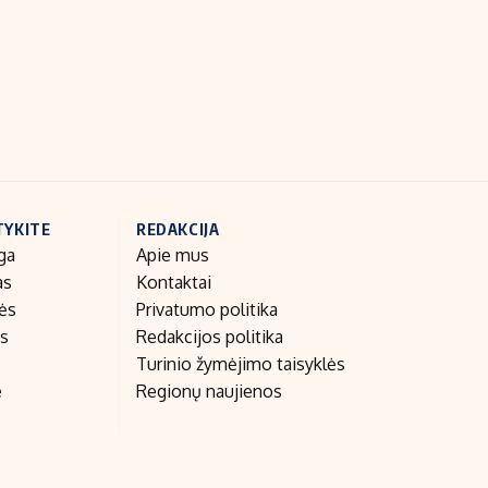
Indėlių palūkanos
TYKITE
REDAKCIJA
ga
Apie mus
as
Kontaktai
nės
Privatumo politika
as
Redakcijos politika
Turinio žymėjimo taisyklės
e
Regionų naujienos