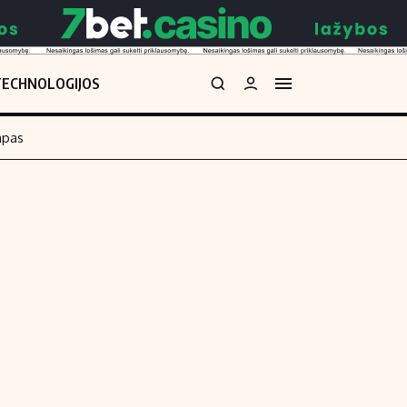
TECHNOLOGIJOS
mpas
Redakcija
kos skaičiuoklė
Apie mus
Redakcijos politika
uoklė
Privatumo politika
i
Turinio žymėjimo taisyklės
enos
Kontaktai
Regionų naujienos