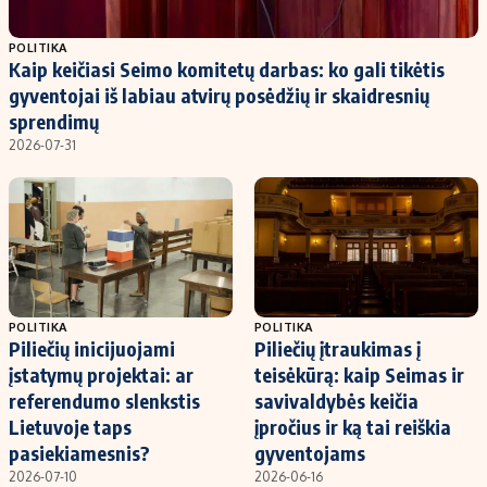
Populiarios temos
Titulinis
POLITIKA
Kaip keičiasi Seimo komitetų darbas: ko gali tikėtis
Investavimas
Nedarbo išmokos skaičiuoklė
gyventojai iš labiau atvirų posėdžių ir skaidresnių
Akcijų rinka
Indėliai
sprendimų
2026-07-31
Saulės elektrinės
Indėlių skaičiuoklė
Kriptovaliutos
Būsto finansai
Infliacija
Įdomios naujienos
Migracija
Redakcija
POLITIKA
POLITIKA
Piliečių inicijuojami
Piliečių įtraukimas į
Apie mus
įstatymų projektai: ar
teisėkūrą: kaip Seimas ir
Redakcijos politika
referendumo slenkstis
savivaldybės keičia
Lietuvoje taps
įpročius ir ką tai reiškia
Privatumo politika
pasiekiamesnis?
gyventojams
Turinio žymėjimo taisyklės
2026-07-10
2026-06-16