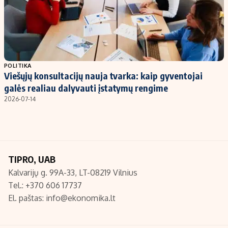
POLITIKA
Viešųjų konsultacijų nauja tvarka: kaip gyventojai
galės realiau dalyvauti įstatymų rengime
2026-07-14
TIPRO, UAB
Kalvarijų g. 99A-33, LT-08219 Vilnius
Tel.: +370 606 17737
El. paštas:
info@ekonomika.lt