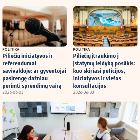
Kontaktai
Regionų naujienos
Indėlių palūkanos
POLITIKA
POLITIKA
Piliečių iniciatyvos ir
Piliečių įtraukimo į
referendumai
įstatymų leidybą posūkis:
savivaldoje: ar gyventojai
kuo skiriasi peticijos,
pasirengę dažniau
iniciatyvos ir viešos
perimti sprendimų vairą
konsultacijos
2026-06-03
2026-06-03