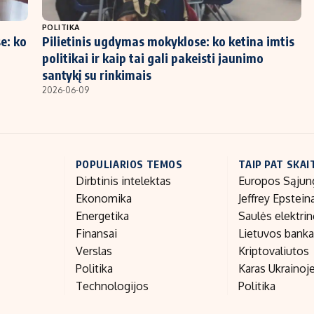
POLITIKA
e: ko
Pilietinis ugdymas mokyklose: ko ketina imtis
politikai ir kaip tai gali pakeisti jaunimo
santykį su rinkimais
2026-06-09
POPULIARIOS TEMOS
TAIP PAT SKAI
Dirbtinis intelektas
Europos Sąjun
Ekonomika
Jeffrey Epstein
Energetika
Saulės elektri
Finansai
Lietuvos bank
Verslas
Kriptovaliutos
Politika
Karas Ukrainoj
Technologijos
Politika