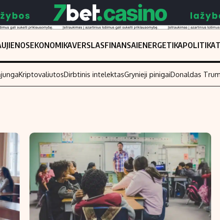
UJIENOS
EKONOMIKA
VERSLAS
FINANSAI
ENERGETIKA
POLITIKA
ąjunga
Kriptovaliutos
Dirbtinis intelektas
Grynieji pinigai
Donaldas Tru
Populiarios temos
Titulinis
Investavimas
Nedarbo išmo
Akcijų rinka
Indėliai
Saulės elektrinės
Indėlių skaiči
Kriptovaliutos
Būsto finansa
Infliacija
Įdomios nauji
Migracija