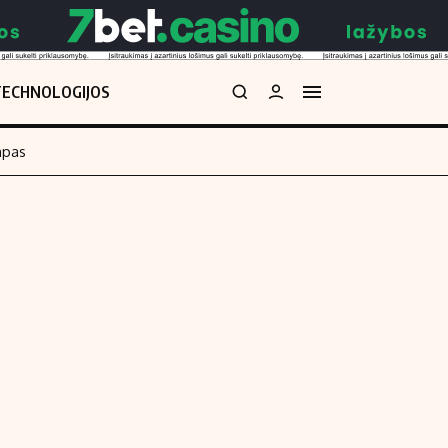
TECHNOLOGIJOS
mpas
Redakcija
kos skaičiuoklė
Apie mus
Redakcijos politika
uoklė
Privatumo politika
i
Turinio žymėjimo taisyklės
enos
Kontaktai
Regionų naujienos