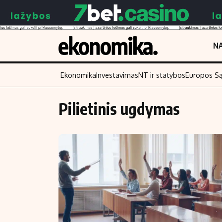
NA
Ekonomika
Investavimas
NT ir statybos
Europos S
Pilietinis ugdymas
Turinys
Skaitykite
Naujienos
Finansai
Aplinka
Įmonės
Verslas
Žemės ūkis
Energetika
Technologijos
Ekonomika
Laisvalaikis
Politika