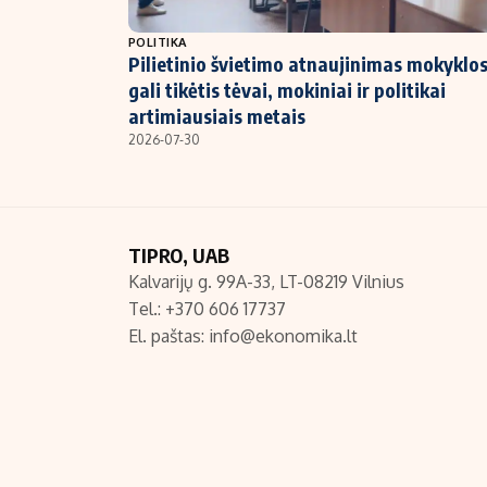
NT ir statybos
POLITIKA
Pilietinio švietimo atnaujinimas mokyklos
gali tikėtis tėvai, mokiniai ir politikai
artimiausiais metais
2026-07-30
TIPRO, UAB
Kalvarijų g. 99A-33, LT-08219 Vilnius
Tel.: +370 606 17737
El. paštas:
info@ekonomika.lt