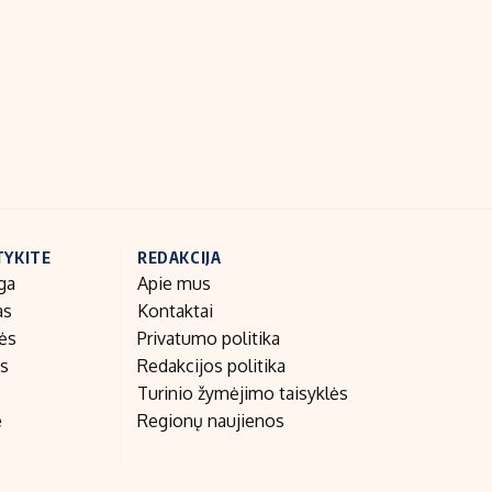
Indėlių palūkanos
TYKITE
REDAKCIJA
ga
Apie mus
as
Kontaktai
nės
Privatumo politika
as
Redakcijos politika
Turinio žymėjimo taisyklės
e
Regionų naujienos