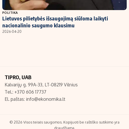
Populiarios temos
Titulinis
POLITIKA
Lietuvos pilietybės išsaugojimą siūloma laikyti
Investavimas
Nedarbo išmokos skaičiuoklė
nacionalinio saugumo klausimu
Akcijų rinka
Indėliai
2026-04-20
Saulės elektrinės
Indėlių skaičiuoklė
Kriptovaliutos
Būsto finansai
Infliacija
Įdomios naujienos
Migracija
TIPRO, UAB
Kalvarijų g. 99A-33, LT-08219 Vilnius
Redakcija
Tel.: +370 606 17737
Apie mus
El. paštas:
info@ekonomika.lt
Redakcijos politika
Privatumo politika
Turinio žymėjimo taisyklės
© 2026 Visos teisės saugomos. Kopijuoti be raštiško sutikimo yra
draudžiama.