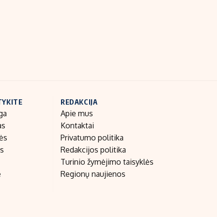
Indėlių palūkanos
TYKITE
REDAKCIJA
ga
Apie mus
as
Kontaktai
nės
Privatumo politika
as
Redakcijos politika
Turinio žymėjimo taisyklės
e
Regionų naujienos