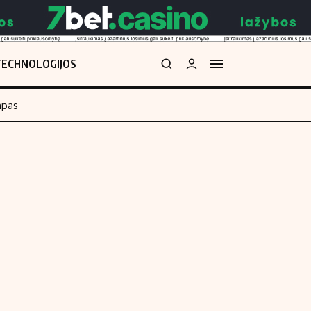
TECHNOLOGIJOS
mpas
Redakcija
kos skaičiuoklė
Apie mus
Redakcijos politika
uoklė
Privatumo politika
i
Turinio žymėjimo taisyklės
enos
Kontaktai
Regionų naujienos