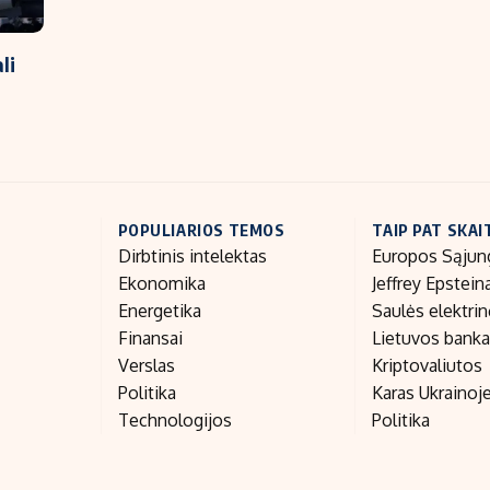
li
POPULIARIOS TEMOS
TAIP PAT SKAI
Dirbtinis intelektas
Europos Sąjun
Ekonomika
Jeffrey Epstein
Energetika
Saulės elektri
Finansai
Lietuvos bank
Verslas
Kriptovaliutos
Politika
Karas Ukrainoj
Technologijos
Politika