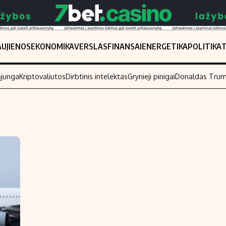
UJIENOS
EKONOMIKA
VERSLAS
FINANSAI
ENERGETIKA
POLITIKA
ąjunga
Kriptovaliutos
Dirbtinis intelektas
Grynieji pinigai
Donaldas Tru
Populiarios temos
Titulinis
Investavimas
Nedarbo išmo
Akcijų rinka
Indėliai
Saulės elektrinės
Indėlių skaiči
Kriptovaliutos
Būsto finansa
Infliacija
Įdomios nauji
Migracija