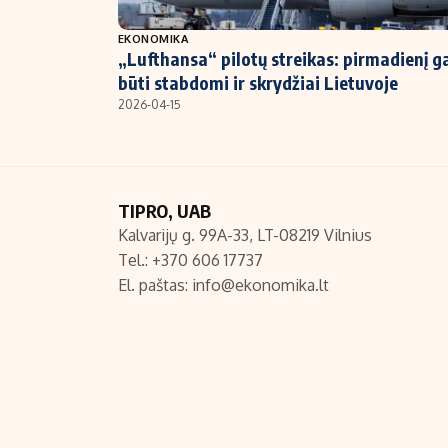
NT ir statybos
EKONOMIKA
„Lufthansa“ pilotų streikas: pirmadienį ga
būti stabdomi ir skrydžiai Lietuvoje
2026-04-15
TIPRO, UAB
Kalvarijų g. 99A-33, LT-08219 Vilnius
Tel.: +370 606 17737
El. paštas:
info@ekonomika.lt