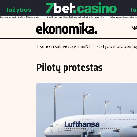
NA
Ekonomika
Investavimas
NT ir statybos
Europos S
Pilotų protestas
Turinys
Skaitykite
Naujienos
Finansai
Aplinka
Įmonės
Verslas
Žemės ūkis
Energetika
Technologijos
Ekonomika
Laisvalaikis
Politika