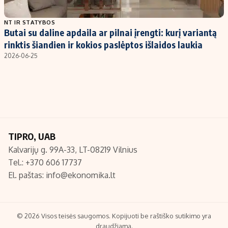
Populiarios temos
Titulinis
NT IR STATYBOS
Butai su daline apdaila ar pilnai įrengti: kurį variantą
Investavimas
Nedarbo išmokos skaičiuoklė
rinktis šiandien ir kokios paslėptos išlaidos laukia
Akcijų rinka
Indėliai
2026-06-25
Saulės elektrinės
Indėlių skaičiuoklė
Kriptovaliutos
Būsto finansai
Infliacija
Įdomios naujienos
Migracija
TIPRO, UAB
Kalvarijų g. 99A-33, LT-08219 Vilnius
Redakcija
Tel.: +370 606 17737
Apie mus
El. paštas:
info@ekonomika.lt
Redakcijos politika
Privatumo politika
Turinio žymėjimo taisyklės
© 2026 Visos teisės saugomos. Kopijuoti be raštiško sutikimo yra
draudžiama.