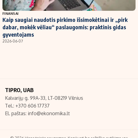
Populiarios temos
Titulinis
FINANSAI
Kaip saugiai naudotis pirkimo išsimokėtinai ir „pirk
Investavimas
Nedarbo išmokos skaičiuoklė
dabar, mokėk vėliau“ paslaugomis: praktinis gidas
Akcijų rinka
Indėliai
gyventojams
2026-06-07
Saulės elektrinės
Indėlių skaičiuoklė
Kriptovaliutos
Būsto finansai
Infliacija
Įdomios naujienos
Migracija
TIPRO, UAB
Redakcija
Kalvarijų g. 99A-33, LT-08219 Vilnius
Apie mus
Tel.: +370 606 17737
Redakcijos politika
El. paštas:
info@ekonomika.lt
Privatumo politika
Turinio žymėjimo taisyklės