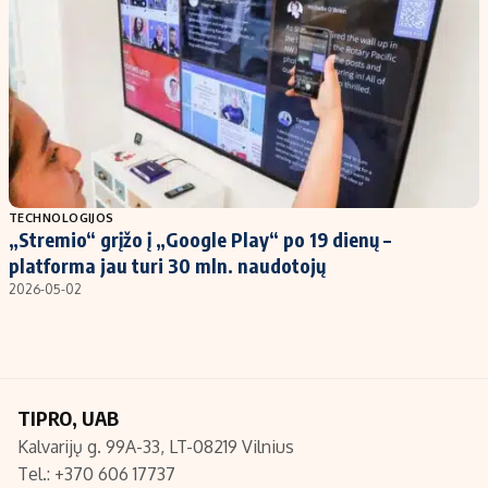
Kontaktai
Regionų naujienos
Indėlių palūkanos
TECHNOLOGIJOS
„Stremio“ grįžo į „Google Play“ po 19 dienų –
platforma jau turi 30 mln. naudotojų
2026-05-02
TIPRO, UAB
Kalvarijų g. 99A-33, LT-08219 Vilnius
Tel.: +370 606 17737