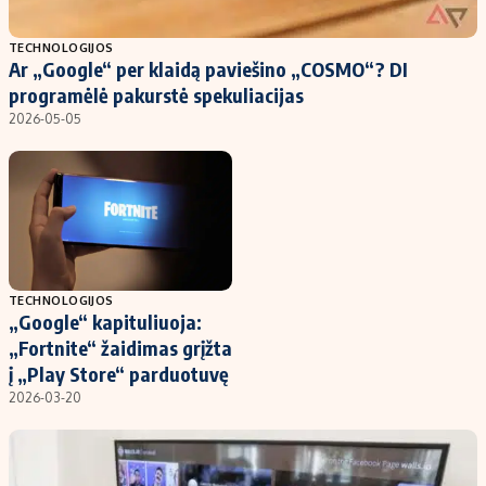
Populiarios temos
Titulinis
TECHNOLOGIJOS
Ar „Google“ per klaidą paviešino „COSMO“? DI
Investavimas
Nedarbo išmokos skaičiuoklė
programėlė pakurstė spekuliacijas
Akcijų rinka
Indėliai
2026-05-05
Saulės elektrinės
Indėlių skaičiuoklė
Kriptovaliutos
Būsto finansai
Infliacija
Įdomios naujienos
Migracija
TECHNOLOGIJOS
„Google“ kapituliuoja:
Redakcija
„Fortnite“ žaidimas grįžta
Apie mus
į „Play Store“ parduotuvę
Redakcijos politika
2026-03-20
Privatumo politika
Turinio žymėjimo taisyklės